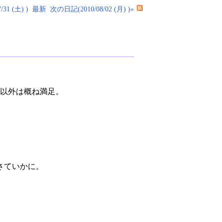
31 (土) )
最新
次の日記(2010/08/02 (月) )»
れ以外は概ね満足。
さていかに。