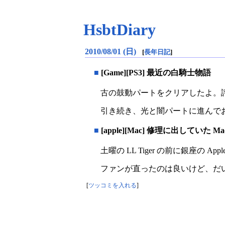
HsbtDiary
2010/08/01 (日)
[
長年日記
]
■
[Game][PS3] 最近の白騎士物語
古の鼓動パートをクリアしたよ。評
引き続き、光と闇パートに進んで
■
[apple][Mac] 修理に出していた 
土曜の LL Tiger の前に銀座の Ap
ファンが直ったのは良いけど、だ
[
ツッコミを入れる
]