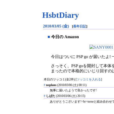
HsbtDiary
2010/03/05 (金)
[
長年日記
]
■
今日の Amazon
今日はついに PSP go が届い
さっそく、PSP goを開封して
まったので本格的にいじり回すの
本日のツッコミ(全2件) [
ツッコミを入れる
]
#
noplans
(2010/03/06 (土) 00:11)
無事に届いたようで良かったです!
#
しばた
(2010/03/06 (土) 20:15)
ありがとうございます!<br>torneと組み合わ