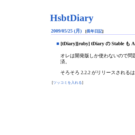
HsbtDiary
2009/05/25 (月)
[
長年日記
]
■
[tDiary][ruby] tDiary の Stable 
オレは開発版しか使わないので問題無いけ
済。
そろそろ 2.2.2 がリリース
[
ツッコミを入れる
]