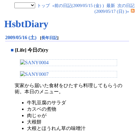
トップ
«前の日記(2009/05/15 (金) )
最新
次の日記
(2009/05/17 (日) )»
HsbtDiary
2009/05/16 (土)
[
長年日記
]
■
[Life] 今日の(ry
実家から届いた食材をひたすら料理してもらうの
術。本日のメニュー。
牛乳豆腐のサラダ
カスベの煮物
肉じゃが
大根餅
大根とほうれん草の味噌汁