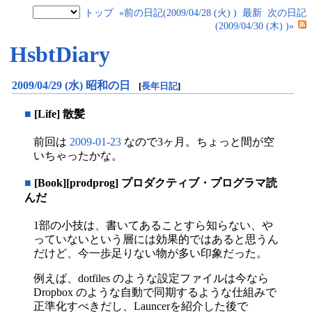
トップ
«前の日記(2009/04/28 (火) )
最新
次の日記
(2009/04/30 (木) )»
HsbtDiary
2009/04/29 (水) 昭和の日
[
長年日記
]
■
[Life] 散髪
前回は
2009-01-23
なので3ヶ月。ちょっと間が空
いちゃったかな。
■
[Book][prodprog] プロダクティブ・プログラマ読
んだ
1部の小技は、書いてあることすら知らない、や
っていないという層には効果的ではあると思うん
だけど、今一歩足りない物が多い印象だった。
例えば、dotfiles のような設定ファイルは今なら
Dropbox のような自動で同期するような仕組みで
正準化すべきだし、Launcerを紹介した後で