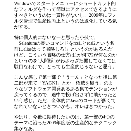
Windowsでスタートメニューにショートカット的
なフォルダを作って簡単にアクセスできるように
すべきというのは一貫性がないし、2009年にフォ
ルダ管理で生産性向上というのは退化している気
がする。
特に個人的にないなーと思った小技で、
「Seleniumの長いコマンドをrcsl1とrcsl2という名
前にaliasはって省略しろ!」というのがあるんだ
けど、こういう省略の仕方は1が何で2が何なのか
というのを"人間様"がわざわざ把握してなくては
駄目なわけで、とっても生産的じゃないと思う。
こんな感じで第一部で「うーん」となった後に第
二部が来て「YAGNI」とか「権威を疑う」のよ
うなソフトウェア開発あるある集でテンションが
戻ってくるので、途中で投げ出さずに助かったと
いう感じ。ただ、全体的にJavaのコードが多くて
なれていないときついかも。オレはきつかった。
やはり、今後に期待したいのは、第一部の4つの
テーマに沿った2009年度版の生産的なテクニック
集かなあ。