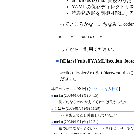
del.icio.us の md5
YAML の保存ディレクトリ
読み込み順を制御可能にする
ってところかなー。ちなみに codere
nkf -e --overwrite
してからご利用ください。
■
[tDiary][ruby][YAML][section_foote
section_footer2.rb を tDi
ださい。
本日のツッコミ(全4件) [
ツッコミを入れる
]
#
mrkn
(2008/01/04 (金) 04:55)
見てたなら nick かえてくれれば良かったのに
#
しばた
(2008/01/04 (金) 11:29)
nick も変えてたし発言もしていたよ!
#
mrkn
(2008/01/04 (金) 16:21)
気づいてなかったのか・・・それは，申し訳な