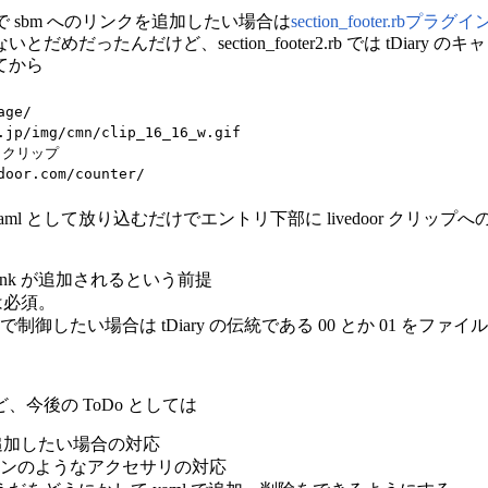
 では自分で sbm へのリンクを追加したい場合は
section_footer.rb
だったんだけど、section_footer2.rb では tDiary の
てから
ge/

.jp/img/cmn/clip_16_16_w.gif

 クリップ

door.com/counter/
r.yaml として放り込むだけでエントリ下部に livedoor ク
ermalink が追加されるという前提
他は必須。
御したい場合は tDiary の伝統である 00 とか 01 をファ
今後の ToDo としては
列を追加したい場合の対応
ンのようなアクセサリの対応