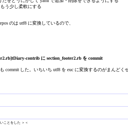
 変換のうだうだをどうにかして yaml で追加・削除をできるようにする
をもう少し柔軟にする
pos のは utf8 に変換しているので、
r2.rb]tDiary-contrib に section_footer2.rb を commit
ary-contrib にも commit した。いちいち utf8 を euc に変換
いことをした ＞＜