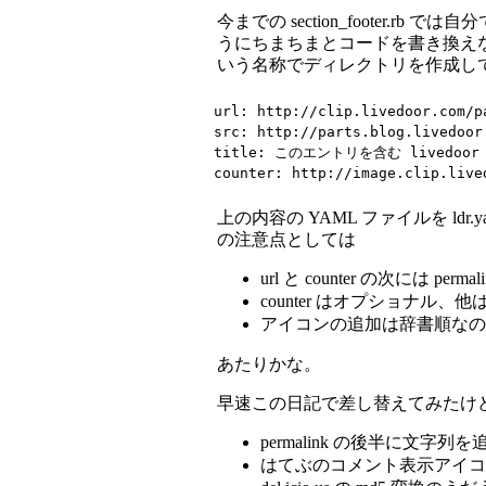
今までの section_footer.rb
うにちまちまとコードを書き換えないとだめ
いう名称でディレクトリを作成し
url: http://clip.livedoor.com/pa
src: http://parts.blog.livedoor
title: このエントリを含む livedoor
counter: http://image.clip.live
上の内容の YAML ファイルを ld
の注意点としては
url と counter の次には p
counter はオプショナル、
アイコンの追加は辞書順なので制
あたりかな。
早速この日記で差し替えてみたけど、
permalink の後半に文字
はてぶのコメント表示アイコ