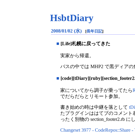
HsbtDiary
2008/01/02 (水)
[
長年日記
]
■
[Life]札幌に戻ってきた
実家から帰還。
バスの中では MHP2 で黒ディ
■
[code][tDiary][ruby][section_foot
家についてから調子が乗ってたら
でだらだらとリモート参加。
書き始めの時は中継を落として
tD
たプラグインははてブのコメント表示アイコン
ったく別物の section_footer2.rb 
Changeset 3977 - CodeRepos::Share - 