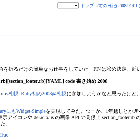
トップ
«前の日記(2008/01/01 
アの角を折るだけの簡単なお仕事をしていた。FF4は諦め決定。近
er2.rb][section_footer.rb][YAML] code 書き始め 2008
Ruby札幌: Ruby初め2008@札幌
に参加しようかなと思ったけど
iaryにもWidget-Simple
を実現してみた。つーか、1年越しとか遅
や del.icio.us の画像 API の関係上 section_foot
にした。
Trac