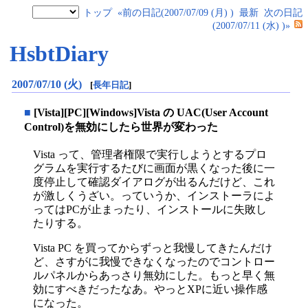
トップ
«前の日記(2007/07/09 (月) )
最新
次の日記
(2007/07/11 (水) )»
HsbtDiary
2007/07/10 (火)
[
長年日記
]
■
[Vista][PC][Windows]Vista の UAC(User Account
Control)を無効にしたら世界が変わった
Vista って、管理者権限で実行しようとするプロ
グラムを実行するたびに画面が黒くなった後に一
度停止して確認ダイアログが出るんだけど、これ
が激しくうざい。っていうか、インストーラによ
ってはPCが止まったり、インストールに失敗し
たりする。
Vista PC を買ってからずっと我慢してきたんだけ
ど、さすがに我慢できなくなったのでコントロー
ルパネルからあっさり無効にした。もっと早く無
効にすべきだったなあ。やっとXPに近い操作感
になった。