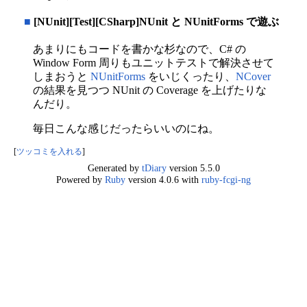
■
[NUnit][Test][CSharp]NUnit と NUnitForms で遊ぶ
あまりにもコードを書かな杉なので、C# の
Window Form 周りもユニットテストで解決させて
しまおうと
NUnitForms
をいじくったり、
NCover
の結果を見つつ NUnit の Coverage を上げたりな
んだり。
毎日こんな感じだったらいいのにね。
[
ツッコミを入れる
]
Generated by
tDiary
version 5.5.0
Powered by
Ruby
version 4.0.6 with
ruby-fcgi-ng