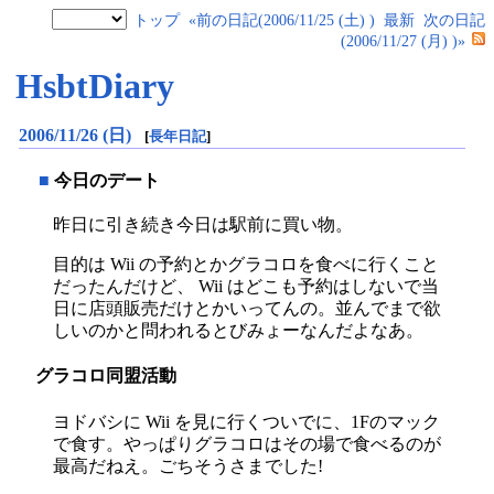
トップ
«前の日記(2006/11/25 (土) )
最新
次の日記
(2006/11/27 (月) )»
HsbtDiary
2006/11/26 (日)
[
長年日記
]
■
今日のデート
昨日に引き続き今日は駅前に買い物。
目的は Wii の予約とかグラコロを食べに行くこと
だったんだけど、 Wii はどこも予約はしないで当
日に店頭販売だけとかいってんの。並んでまで欲
しいのかと問われるとびみょーなんだよなあ。
グラコロ同盟活動
ヨドバシに Wii を見に行くついでに、1Fのマック
で食す。やっぱりグラコロはその場で食べるのが
最高だねえ。ごちそうさまでした!