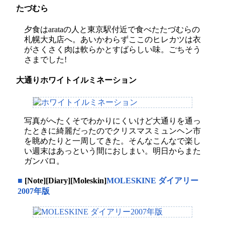
たづむら
夕食はarataの人と東京駅付近で食べたたづむらの
札幌大丸店へ。あいかわらずここのヒレカツは衣
がさくさく肉は軟らかとすばらしい味。ごちそう
さまでした!
大通りホワイトイルミネーション
写真がへたくそでわかりにくいけど大通りを通っ
たときに綺麗だったのでクリスマスミュンヘン市
を眺めたりと一周してきた。そんなこんなで楽し
い週末はあっという間におしまい。明日からまた
ガンバロ。
■
[Note][Diary][Moleskin]
MOLESKINE ダイアリー
2007年版