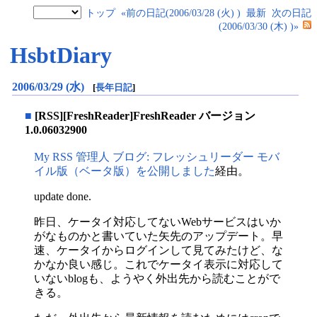
トップ
«前の日記(2006/03/28 (火) )
最新
次の日記
(2006/03/30 (木) )»
HsbtDiary
2006/03/29 (水)
[
長年日記
]
■
[RSS][FreshReader]FreshReader バージョン
1.0.06032900
My RSS 管理人 ブログ: フレッシュリーダー モバ
イル版（ベータ版）を公開しました
経由。
update done.
昨日、ケータイ対応してないWebサービスはいか
がなものかと書いていた矢先のアップデート。早
速、ケータイからログインして見てみたけど、な
かなか良い感じ。これでケータイ表示に対応して
いないblogも、ようやく外出先から読むことがで
きる。