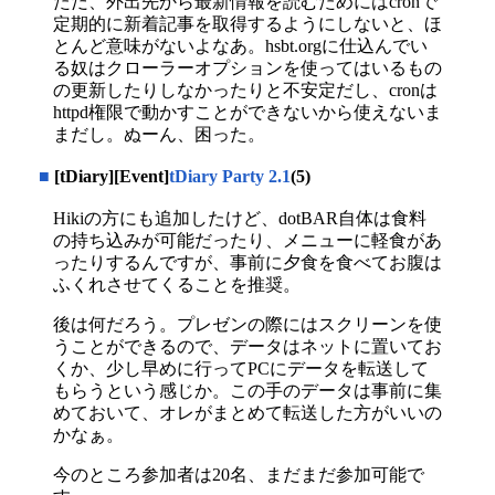
ただ、外出先から最新情報を読むためにはcronで
定期的に新着記事を取得するようにしないと、ほ
とんど意味がないよなあ。hsbt.orgに仕込んでい
る奴はクローラーオプションを使ってはいるもの
の更新したりしなかったりと不安定だし、cronは
httpd権限で動かすことができないから使えないま
まだし。ぬーん、困った。
■
[tDiary][Event]
tDiary Party 2.1
(5)
Hikiの方にも追加したけど、dotBAR自体は食料
の持ち込みが可能だったり、メニューに軽食があ
ったりするんですが、事前に夕食を食べてお腹は
ふくれさせてくることを推奨。
後は何だろう。プレゼンの際にはスクリーンを使
うことができるので、データはネットに置いてお
くか、少し早めに行ってPCにデータを転送して
もらうという感じか。この手のデータは事前に集
めておいて、オレがまとめて転送した方がいいの
かなぁ。
今のところ参加者は20名、まだまだ参加可能で