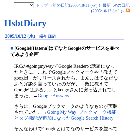
トップ
«前の日記(2005/10/11 (火) )
最新
次の日記
(2005/10/13 (木) )»
HsbtDiary
2005/10/12 (水)
[
長年日記
]
■
[Google][Hatena]はてなとGoogleのサービスを並べ
てみよう企画
IRCの#goingmywayでGoogle Readerの話題になっ
たときに、これでGoogleブックマークや「教えて
google!」がリリースされたら、まんまはてなだな
あと冗談を言っていたのだが、「既に教えて
Google!はあるよ」とkengoさんに突っ込まれてし
まった。→
Google Answers
さらに、Googleブックマークのようなものが実装
されていた。→
Going My Way: ブックマーク機能
とタグ機能が追加になったGoogle Search History
そんなわけでGoogleとはてなのサービスを並べて