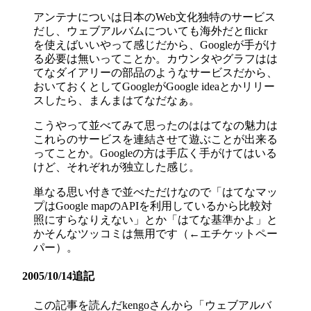
アンテナについは日本のWeb文化独特のサービス
だし、ウェブアルバムについても海外だとflickr
を使えばいいやって感じだから、Googleが手がけ
る必要は無いってことか。カウンタやグラフはは
てなダイアリーの部品のようなサービスだから、
おいておくとしてGoogleがGoogle ideaとかリリー
スしたら、まんまはてなだなぁ。
こうやって並べてみて思ったのははてなの魅力は
これらのサービスを連結させて遊ぶことが出来る
ってことか。Googleの方は手広く手がけてはいる
けど、それぞれが独立した感じ。
単なる思い付きで並べただけなので「はてなマッ
プはGoogle mapのAPIを利用しているから比較対
照にすらなりえない」とか「はてな基準かよ」と
かそんなツッコミは無用です（←エチケットペー
パー）。
2005/10/14追記
この記事を読んだkengoさんから「ウェブアルバ