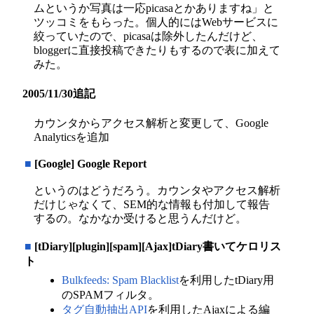
ムというか写真は一応picasaとかありますね」と
ツッコミをもらった。個人的にはWebサービスに
絞っていたので、picasaは除外したんだけど、
bloggerに直接投稿できたりもするので表に加えて
みた。
2005/11/30追記
カウンタからアクセス解析と変更して、Google
Analyticsを追加
■
[Google] Google Report
というのはどうだろう。カウンタやアクセス解析
だけじゃなくて、SEM的な情報も付加して報告
するの。なかなか受けると思うんだけど。
■
[tDiary][plugin][spam][Ajax]tDiary書いてケロリス
ト
Bulkfeeds: Spam Blacklist
を利用したtDiary用
のSPAMフィルタ。
タグ自動抽出API
を利用したAjaxによる編