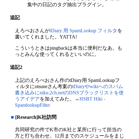
集中の日記のタグ抽出プラグイン。
追記
えろぺおさんが
tDiary 用 SpamLookup フィルタ
を
書いてくれました。YATTA!
こういうときはpingbackは本当に便利だなあ。も
っとみんな使ってくれるといいのに。
追記2
上記のえろぺおさん作のtDiary用 SpamLookupフ
ィルタにotsuneさん考案の
tDiaryやwikiへのスパム
書き込みにniku.2ch.netのDNSブラックリストを使
うアイデア
を加えてみた。→
HSBT Hiki -
SpamlookupFilter
■
[Research]K社訪問
共同研究の件でK市のK社と某所に行って担当の
方と打ち合わせ。12月までのスケジュールをまじ