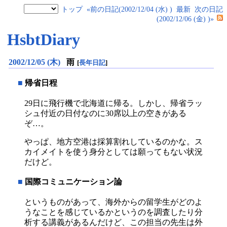
トップ
«前の日記(2002/12/04 (水) )
最新
次の日記
(2002/12/06 (金) )»
HsbtDiary
2002/12/05 (木)
雨
[
長年日記
]
■
帰省日程
29日に飛行機で北海道に帰る。しかし、帰省ラッ
シュ付近の日付なのに30席以上の空きがある
ぞ…。
やっぱ、地方空港は採算割れしているのかな。ス
カイメイトを使う身分としては願ってもない状況
だけど。
■
国際コミュニケーション論
というものがあって、海外からの留学生がどのよ
うなことを感じているかというのを調査したり分
析する講義があるんだけど、この担当の先生は外