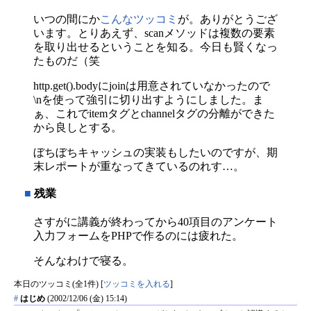
いつの間にか
こんなツッコミ
が。ありがとうござ
います。とりあえず、scanメソッドは複数の要素
を取り出せるということを知る。今日も賢くなっ
たものだ（笑
http.get().bodyにjoinは用意されていなかったので
\nを使って強引に切り出すようにしました。ま
ぁ、これでitemタグとchannelタグの分離ができた
から良しとする。
ぼちぼちキャッシュの実装もしたいのですが、期
末レポートが重なってきているのれす…。
■
残業
さすがに講義が終わってから40項目のアンケート
入力フォームをPHPで作るのには疲れた。
そんなわけで寝る。
本日のツッコミ(全1件) [
ツッコミを入れる
]
#
はじめ
(2002/12/06 (金) 15:14)