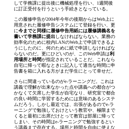
して学務課に提出後に機械処理を行い、1週間後
に訂正受付を行うという手続きとなっている。
この履修申告が2004年今年の後期からはWeb上に
用意された履修申告システムにて登録を行い、更
に
今までと同様に履修申告用紙には履修講義名を
書いて学務課に提出
しなければならない。業務の
効率化のために校内LANのWeb上で申請できるよ
うにしたのに、何のために紙で申請しなければな
らないのだ。更にひどいのが、このWeb申請は
利
用場所と時間
が指定されていることだ。これなら
自宅に帰って暇なときに記入して適当な時間に申
告書を箱に入れる方がまだ学生にとって幸せだ。
さらに間違っているのがe-ラーニングだ。これは
講義で理解が出来なかった点や講義への都合がつ
かなくて欠席した学生が自宅なり、研究室で都合
の良い時間に学習するためには意味のあるシステ
ムだろう。しかし最近では、出張があるのでe-ラ
ーニングで勉強しておけという教官や、極限まで
くると最初に出席だけとって教官は部屋に帰って
しまい、その時間はe-ラーニングで勉強するとい
う講義まで存在する。場所と時間を自由に使えな