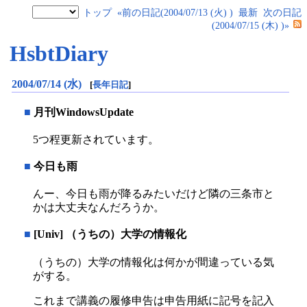
トップ
«前の日記(2004/07/13 (火) )
最新
次の日記
(2004/07/15 (木) )»
HsbtDiary
2004/07/14 (水)
[
長年日記
]
■
月刊WindowsUpdate
5つ程更新されています。
■
今日も雨
んー、今日も雨が降るみたいだけど隣の三条市と
かは大丈夫なんだろうか。
■
[Univ] （うちの）大学の情報化
（うちの）大学の情報化は何かが間違っている気
がする。
これまで講義の履修申告は申告用紙に記号を記入