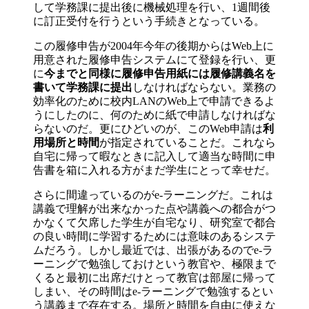
して学務課に提出後に機械処理を行い、1週間後
に訂正受付を行うという手続きとなっている。
この履修申告が2004年今年の後期からはWeb上に
用意された履修申告システムにて登録を行い、更
に
今までと同様に履修申告用紙には履修講義名を
書いて学務課に提出
しなければならない。業務の
効率化のために校内LANのWeb上で申請できるよ
うにしたのに、何のために紙で申請しなければな
らないのだ。更にひどいのが、このWeb申請は
利
用場所と時間
が指定されていることだ。これなら
自宅に帰って暇なときに記入して適当な時間に申
告書を箱に入れる方がまだ学生にとって幸せだ。
さらに間違っているのがe-ラーニングだ。これは
講義で理解が出来なかった点や講義への都合がつ
かなくて欠席した学生が自宅なり、研究室で都合
の良い時間に学習するためには意味のあるシステ
ムだろう。しかし最近では、出張があるのでe-ラ
ーニングで勉強しておけという教官や、極限まで
くると最初に出席だけとって教官は部屋に帰って
しまい、その時間はe-ラーニングで勉強するとい
う講義まで存在する。場所と時間を自由に使えな