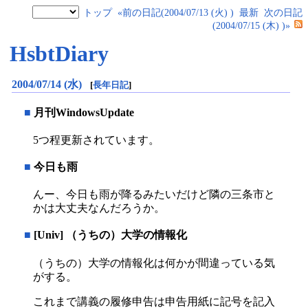
トップ
«前の日記(2004/07/13 (火) )
最新
次の日記
(2004/07/15 (木) )»
HsbtDiary
2004/07/14 (水)
[
長年日記
]
■
月刊WindowsUpdate
5つ程更新されています。
■
今日も雨
んー、今日も雨が降るみたいだけど隣の三条市と
かは大丈夫なんだろうか。
■
[Univ] （うちの）大学の情報化
（うちの）大学の情報化は何かが間違っている気
がする。
これまで講義の履修申告は申告用紙に記号を記入