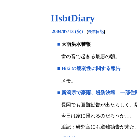
HsbtDiary
2004/07/13 (火)
[
長年日記
]
■
大雨洪水警報
雷の音で起きる最悪の朝。
■
Hiki の脆弱性に関する報告
メモ。
■
新潟県で豪雨、堤防決壊 一部住
長岡でも避難勧告が出たらしく、
今日は家に帰れるのだろうか…。
追記：研究室にも避難勧告が来た