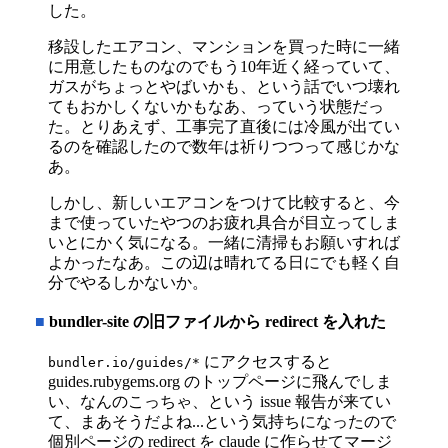
した。
移設したエアコン、マンションを買った時に一緒
に用意したものなのでもう10年近く経っていて、
ガスがちょっとやばいかも、という話でいつ壊れ
てもおかしくないかもなあ、っていう状態だっ
た。とりあえず、工事完了直後には冷風が出てい
るのを確認したので数年は祈りつつって感じかな
あ。
しかし、新しいエアコンをつけて比較すると、今
まで使っていたやつのお疲れ具合が目立ってしま
いとにかく気になる。一緒に清掃もお願いすれば
よかったなあ。この辺は晴れてる日にでも軽く自
分でやるしかないか。
■
bundler-site の旧ファイルから redirect を入れた
にアクセスすると
bundler.io/guides/*
guides.rubygems.org のトップページに飛んでしま
い、なんのこっちゃ、という issue 報告が来てい
て、まあそうだよね...という気持ちになったので
個別ページの redirect を claude に作らせてマージ