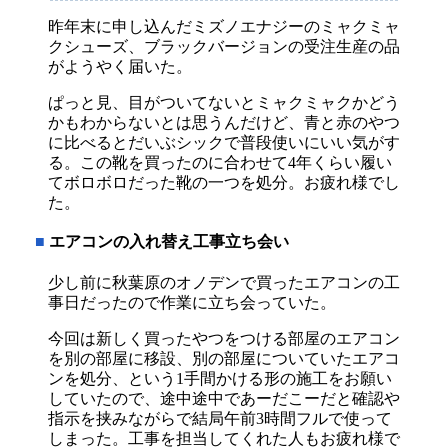
昨年末に申し込んだミズノエナジーのミャクミャ
クシューズ、ブラックバージョンの受注生産の品
がようやく届いた。
ぱっと見、目がついてないとミャクミャクかどう
かもわからないとは思うんだけど、青と赤のやつ
に比べるとだいぶシックで普段使いにいい気がす
る。この靴を買ったのに合わせて4年くらい履い
てボロボロだった靴の一つを処分。お疲れ様でし
た。
■
エアコンの入れ替え工事立ち会い
少し前に秋葉原のオノデンで買ったエアコンの工
事日だったので作業に立ち会っていた。
今回は新しく買ったやつをつける部屋のエアコン
を別の部屋に移設、別の部屋についていたエアコ
ンを処分、という1手間かける形の施工をお願い
していたので、途中途中であーだこーだと確認や
指示を挟みながらで結局午前3時間フルで使って
しまった。工事を担当してくれた人もお疲れ様で