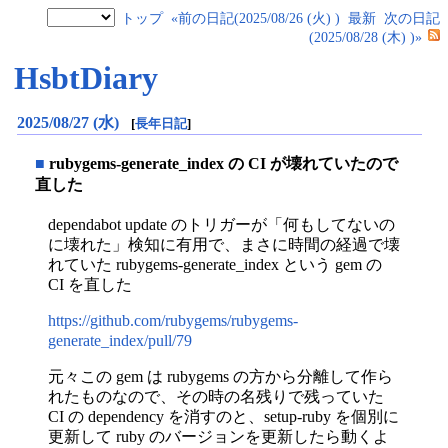
トップ
«前の日記(2025/08/26 (火) )
最新
次の日記
(2025/08/28 (木) )»
HsbtDiary
2025/08/27 (水)
[
長年日記
]
■
rubygems-generate_index の CI が壊れていたので
直した
dependabot update のトリガーが「何もしてないの
に壊れた」検知に有用で、まさに時間の経過で壊
れていた rubygems-generate_index という gem の
CI を直した
https://github.com/rubygems/rubygems-
generate_index/pull/79
元々この gem は rubygems の方から分離して作ら
れたものなので、その時の名残りで残っていた
CI の dependency を消すのと、setup-ruby を個別に
更新して ruby のバージョンを更新したら動くよ