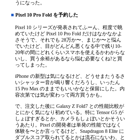
うになった。
■
Pixel 10 Pro Fold を予約した
Pixel 10 シリーズが発表されてふーん、程度で眺
めていたけど Pixel 10 Pro Fold だけはなかなかよ
さそうで、それでも 28万か〜、まじか〜と悩ん
でいたけど、目がどんどん悪くなる中で残り10-
20年の間にどれくらいスマホを使えるかわからな
いし、買う余裕があるなら悩む必要なくね?と買
ってしまった。
iPhone の新型は気になるけど、どうせまたうるさ
いシャッター音が鳴り響くだろうし、いったん
15 Pro Max のままでもいいかなと保留にした。内
容次第では気が変わって両方買うかも。
で、注文した後に Galaxy Z Fold7 との性能比較が
とにかく気になり初めている。特に Tensor G5 が
しょぼすぎるとか、カメラもしょぼいとかそうい
うあたり。Pixel の開発者は単発の性能ではなく
体験を〜とか言ってるけど、Snapdragon 8 Elite に
ダブルスコア取られてるとかは流石にないわ、と