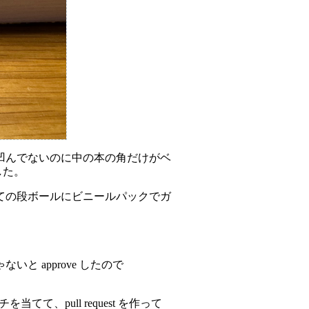
凹んでないのに中の本の角だけがベ
した。
ての段ボールにビニールパックでガ
ないと approve したので
て、pull request を作って