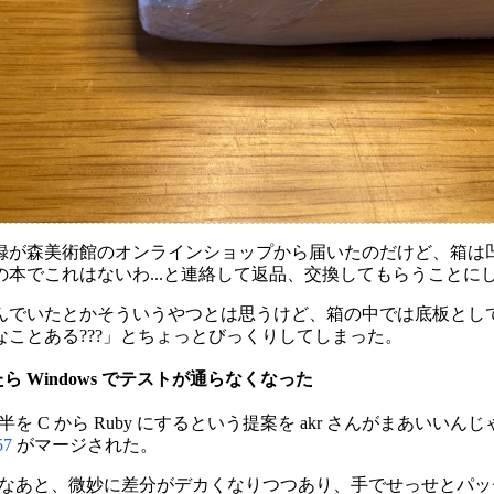
録が森美術館のオンラインショップから届いたのだけど、箱は
本でこれはないわ...と連絡して返品、交換してもらうことに
んでいたとかそういうやつとは思うけど、箱の中では底板とし
ことある???」とちょっとびっくりしてしまった。
なったら Windows でテストが通らなくなった
大半を C から Ruby にするという提案を akr さんがまあいいんじゃ
57
がマージされた。
ないとなあと、微妙に差分がデカくなりつつあり、手でせっせとパッチを当て