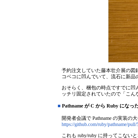
予約注文していた藤本壮介展の図
コベコに凹んでいて、流石に新品の
おそらく、梱包の時点ですでに凹
ッチリ固定されていたので「こんな
■
Pathname が C から Ruby に
開発者会議で Pathname の実装の
https://github.com/ruby/pathname/pull/
これも ruby/ruby に持ってこ