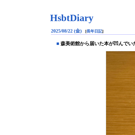
HsbtDiary
2025/08/22 (金)
[
長年日記
]
■
森美術館から届いた本が凹んでい