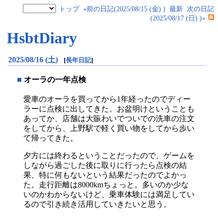
トップ
«前の日記(2025/08/15 (金) )
最新
次の日記
(2025/08/17 (日) )»
HsbtDiary
2025/08/16 (土)
[
長年日記
]
■
オーラの一年点検
愛車のオーラを買ってから1年経ったのでディー
ラーに点検に出してきた。お盆明けということも
あってか、店舗は大賑わいでついでの洗車の注文
をしてから、上野駅で軽く買い物をしてから歩い
て帰ってきた。
夕方には終わるということだったので、ゲームを
しながら過ごした後に取りに行ったら点検の結
果、特に何もないという結果だったのでよかっ
た。走行距離は8000kmちょっと。多いのか少な
いのかわからないけど、乗車体験には満足してい
るので引き続き活用していきたいと思う。