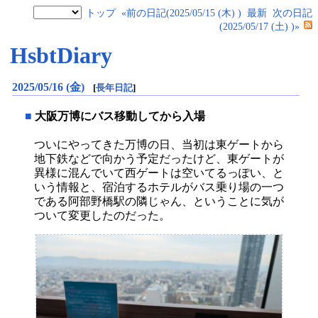
トップ
«前の日記(2025/05/15 (木) )
最新
次の日記
(2025/05/17 (土) )»
HsbtDiary
2025/05/16 (金)
[
長年日記
]
■
大阪万博にバス移動してから入場
ついにやってきた万博の日、当初は東ゲートから
地下鉄などで向かう予定だったけど、東ゲートが
異様に混んでいて西ゲートは空いてるっぽい、と
いう情報と、宿泊するホテルがバス乗り場の一つ
である阿部野橋駅の隣じゃん、ということに気が
ついて変更したのだった。