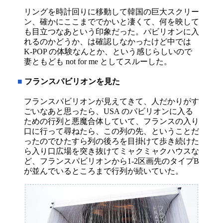
リングを時計回りに移動して韓国の巨大スクリー
ン、確かにここまででかいと凄くて、何を映して
も目立つなあという印象だった。パビリオンに入
れるのかどうか、は確認しなかったけど中では
K-POP の体験なんとか、という感じらしいので
妻ともども not for me としてスルーした。
■
フランスパビリオンを見た
フランスパビリオンが見えてきて、人だかりがす
ごいなあと思ったら、USA のパビリオンに入る
ための行列と悪魔合体していて、フランスの入り
口に行って尋ねたら、この列の先、ということだ
ったのでひたすら列の後ろを目掛けて歩き続けた
ら入り口広場を突き抜けてミャクミャクハウスな
ど、フランスパビリオンから1-2区画先のタイプB
が並んでいるところまで行列が続いていた。