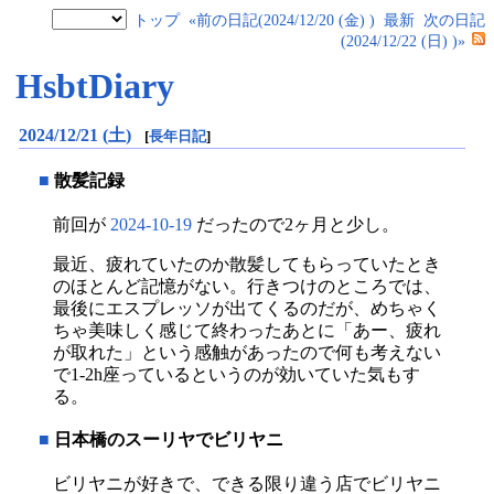
トップ
«前の日記(2024/12/20 (金) )
最新
次の日記
(2024/12/22 (日) )»
HsbtDiary
2024/12/21 (土)
[
長年日記
]
■
散髪記録
前回が
2024-10-19
だったので2ヶ月と少し。
最近、疲れていたのか散髪してもらっていたとき
のほとんど記憶がない。行きつけのところでは、
最後にエスプレッソが出てくるのだが、めちゃく
ちゃ美味しく感じて終わったあとに「あー、疲れ
が取れた」という感触があったので何も考えない
で1-2h座っているというのが効いていた気もす
る。
■
日本橋のスーリヤでビリヤニ
ビリヤニが好きで、できる限り違う店でビリヤニ