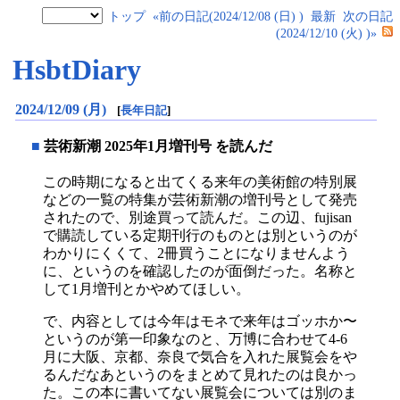
トップ
«前の日記(2024/12/08 (日) )
最新
次の日記
(2024/12/10 (火) )»
HsbtDiary
2024/12/09 (月)
[
長年日記
]
■
芸術新潮 2025年1月増刊号 を読んだ
この時期になると出てくる来年の美術館の特別展
などの一覧の特集が芸術新潮の増刊号として発売
されたので、別途買って読んだ。この辺、fujisan
で購読している定期刊行のものとは別というのが
わかりにくくて、2冊買うことになりませんよう
に、というのを確認したのが面倒だった。名称と
して1月増刊とかやめてほしい。
で、内容としては今年はモネで来年はゴッホか〜
というのが第一印象なのと、万博に合わせて4-6
月に大阪、京都、奈良で気合を入れた展覧会をや
るんだなあというのをまとめて見れたのは良かっ
た。この本に書いてない展覧会については別のま