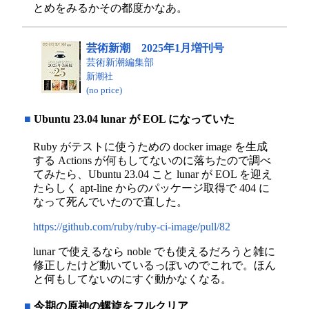
とめをみるかその都度かなあ。
芸術新潮 2025年1月増刊号
芸術新潮編集部
新潮社
(no price)
■
Ubuntu 23.04 lunar が EOL になっていた
Ruby がテストに使うための docker image を生成
する Actions が何もしてないのに落ちたので調べ
てみたら、Ubuntu 23.04 こと lunar が EOL を迎え
たらしく apt-line からのパッケージ取得で 404 に
なって死んでいたので直した。
https://github.com/ruby/ruby-ci-image/pull/82
lunar で使えるなら noble でも使えるだろうと雑に
修正したけど動いているっぽいのでこれで。ほん
と何もしてないのにすぐ動かなくなる。
■
今期の原神の螺旋をフルクリア