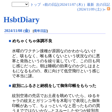
トップ
«前の日記(2024/11/07 (木) )
最新
次の日記
(2024/11/09 (土) )»
HsbtDiary
2024/11/08 (金)
[
長年日記
]
■
めちゃくちゃ体調不良
水曜のワクチン接種が原因なのかわからないけ
ど、咳もなく、喉も痛くないという状況なのに悪
寒と発熱というのを繰り返していて、この日も同
じ感じだった。朝は睡眠の効果なのか少しはまと
もになるものの、夜に向けて低空飛行という感じ
で本当に謎。
■
紋別にふるさと納税をして御朱印帳をもらった
紋別空港の売店でお土産を眺めていたら、ゆるキ
ャラの紋太とガリンコ号を木彫りで表現した御朱
印帳があって、ちょっといいなと思ったものの買
うまでではないかな...とスルーしたやつが紋別市