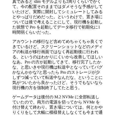
真でみると slim モデルよりも2周りくらいでかく
て、今の配置そのままではダメそうな予感がして
いたけど、実際に開封してシミュレートしてみる
とやっぱりだめだった。というわけで、置き場に
ついては後で考えることにして、現行機を起動し
た状態で Pro を起動してデータ移行で初期化に1
時間弱くらいだった。
アカウントの移行など含めてめちゃくちゃ良くで
きているけど、スクリーンショットなどのメディ
アの転送が移行画面ではなく再起動後に行われ
る、というのはわかりにくいから改善してほしい
なあ。Pro の方が起動してきて、移行完了したか
な、と思いきや現行機は転送中となっていてバグ
かなんかかな?と思ったら Pro のストレージが少
しずつ減っていて転送中なんだな、ということに
気がついたから良かったけど、そうでもないなら
現行機の方を強制終了してたと思う。
ゲームデータは後付の M.2 NVMe に全部転送し
ていたので、両方の電源を切ってから NVMe を
付け替えて終わり。置き場については、何とかや
りくりをして大幅に模様替えしなくても今まで通