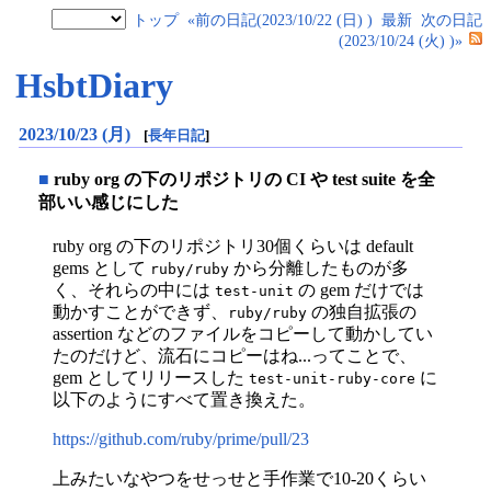
トップ
«前の日記(2023/10/22 (日) )
最新
次の日記
(2023/10/24 (火) )»
HsbtDiary
2023/10/23 (月)
[
長年日記
]
■
ruby org の下のリポジトリの CI や test suite を全
部いい感じにした
ruby org の下のリポジトリ30個くらいは default
gems として
から分離したものが多
ruby/ruby
く、それらの中には
の gem だけでは
test-unit
動かすことができず、
の独自拡張の
ruby/ruby
assertion などのファイルをコピーして動かしてい
たのだけど、流石にコピーはね...ってことで、
gem としてリリースした
に
test-unit-ruby-core
以下のようにすべて置き換えた。
https://github.com/ruby/prime/pull/23
上みたいなやつをせっせと手作業で10-20くらい