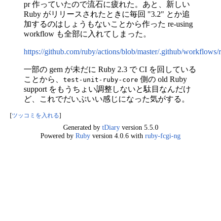
pr 作っていたので流石に疲れた。あと、新しい
Ruby がリリースされたときに毎回 "3.2" とか追
加するのはしょうもないことから作った re-using
workflow も全部に入れてしまった。
https://github.com/ruby/actions/blob/master/.github/workflows
一部の gem が未だに Ruby 2.3 で CI を回している
ことから、
側の old Ruby
test-unit-ruby-core
support をもうちょい調整しないと駄目なんだけ
ど、これでだいぶいい感じになった気がする。
[
ツッコミを入れる
]
Generated by
tDiary
version 5.5.0
Powered by
Ruby
version 4.0.6 with
ruby-fcgi-ng