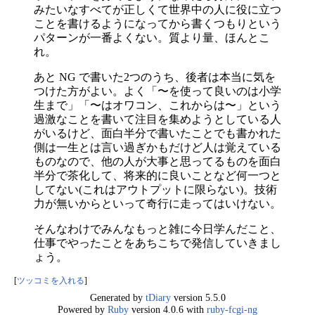
みたいなすべてが正しくて世界中の人に役に立つ
ことを書けるようになってから書くつもりという
パターンが一番よくない。質より量、ほんとこ
れ。
あと NG で書いた2つのうち、後者は本当に気を
つけた方がよい。よく「〜を使って良いのは小学
生まで」「〜はオワコン、これからは〜」という
過激なことを書いて注目を集めようとしている人
がいるけど、面白半分で書いたことでも書かれた
側は一生とは言い過ぎかもだけど人は覚えている
ものなので、他の人が大事と思ってるものを面白
半分で茶化して、将来的に良いことなど何一つと
してない(これはアウトプットに限らない)。技術
力が無いからといって奇行に走ってはいけない。
そんなわけでみんなもっと雑に今日学んだこと、
仕事でやったことをあちこちで発信していきまし
ょう。
[
ツッコミを入れる
]
Generated by
tDiary
version 5.5.0
Powered by
Ruby
version 4.0.6 with
ruby-fcgi-ng