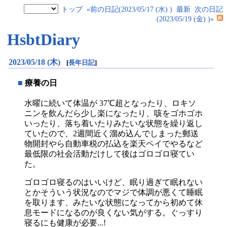
トップ
«前の日記(2023/05/17 (水) )
最新
次の日記
(2023/05/19 (金) )»
HsbtDiary
2023/05/18 (木)
[
長年日記
]
■
療養の日
水曜に続いて体温が 37℃超となったり、ロキソ
ニンを飲んだら少し楽になったり、咳をゴホゴホ
いったり、落ち着いたりみたいな状態を繰り返し
ていたので、2週間近く溜め込んでしまった郵送
物開封やら自動車税の払込を楽天ペイでやるなど
最低限の社会活動だけして後はゴロゴロ寝てい
た。
ゴロゴロ寝るのはいいけど、眠り過ぎて眠れない
とかそういう状況なのでマジで体調が悪くて睡眠
を取ります、みたいな状態になってから初めて休
息モードになるのが良くない気がする。ぐっすり
寝るにも健康が必要...!