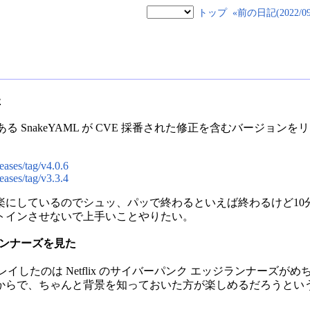
トップ
«前の日記(2022/09/
た
リである SnakeYAML が CVE 採番された修正を含むバージ
。
eases/tag/v4.0.6
eases/tag/v3.3.4
楽にしているのでシュッ、パッで終わるといえば終わるけど10
トインさせないで上手いことやりたい。
ジランナーズを見た
77 をプレイしたのは Netflix のサイバーパンク エッジランナ
からで、ちゃんと背景を知っておいた方が楽しめるだろうとい