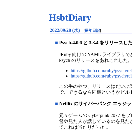
HsbtDiary
2022/09/28 (水)
[
長年日記
]
■
Psych-4.0.6 と 3.3.4 をリリースし
JRuby 向けの YAML ライブラ
Psych のリリースをあれこれした
https://github.com/ruby/psych/rel
https://github.com/ruby/psych/rel
この手のやつ、リリースはだいぶ
で、できるなら同梱というかビル
■
Netflix のサイバーパンク エッ
元々ゲームの Cyberpunk 20
督や見た人が話しているのを見た
てこれは当たりだった。