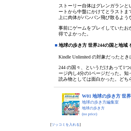
ストーリー自体はグレンガランとい
ートから中盤にかけてとラストま
上に肉体がバンバン飛び散るよう
事前にゲームをプレイしていたお
得でよかった。
■
地球の歩き方 世界244の国と地域
Kindle Unlimited の対象
244 の国々、というだけあって
ージ内し4分の1ページだった。
読み物としては面白かった。どち
W01 地球の歩き方 世界2
地球の歩き方編集室
地球の歩き方
(no price)
[
ツッコミを入れる
]