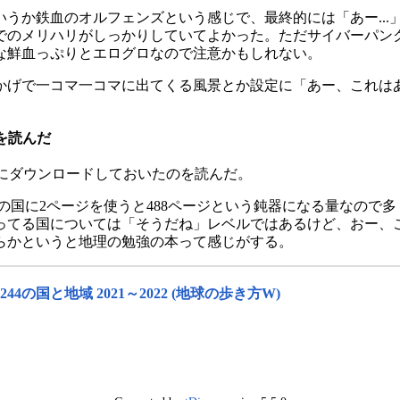
うか鉄血のオルフェンズという感じで、最終的には「あー...
でのメリハリがしっかりしていてよかった。ただサイバーパン
な鮮血っぷりとエログロなので注意かもしれない。
かげで一コマ一コマに出てくる風景とか設定に「あー、これは
 を読んだ
だったときにダウンロードしておいたのを読んだ。
1つの国に2ページを使うと488ページという鈍器になる量なので
知ってる国については「そうだね」レベルではあるけど、おー、
らかというと地理の勉強の本って感じがする。
44の国と地域 2021～2022 (地球の歩き方W)