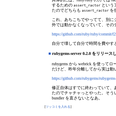
するための
というア
assert_ractor
たのでどちらも
を
assert_ractor
これ、あちこちでやってて、別に
外では動かなくなっていて、その
https://github.com/ruby/ruby/commit
自分で壊して自分で時間を費やすと
■
rubygems-server 0.2.0 をリリー
rubygems から webrick 
だけど、昨年分離してから実は動
https://github.com/rubygems/rubygems-
修正自体はすでに終わっていて、
たのでチャチャっとやった。そう
bundler を直さないとなあ。
[
ツッコミを入れる
]