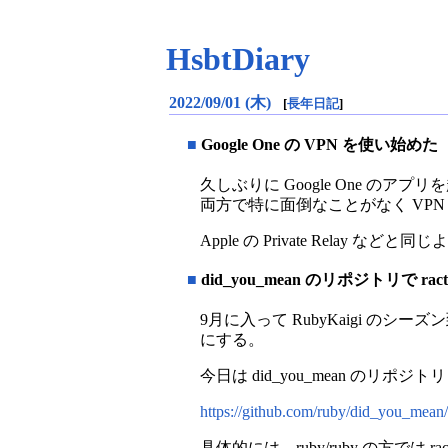
HsbtDiary
2022/09/01 (木)
[
長年日記
]
■
Google One の VPN を使い始めた
久しぶりに Google One のア
両方で特に面倒なことがなく VP
Apple の Private Rela
■
did_you_mean のリポジトリで r
9月に入って RubyKaigi 
にする。
今日は did_you_mean のリ
https://github.com/ruby/did_you_mean/
具体的には、ruby/ruby の方で