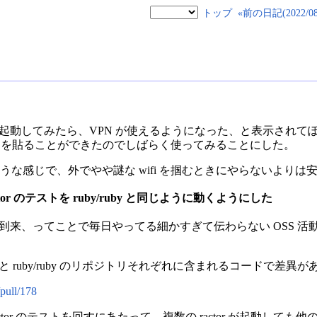
トップ
«前の日記(2022/08/
プリを起動してみたら、VPN が使えるようになった、と表示されてぽちぽち
N を貼ることができたのでしばらく使ってみることにした。
y などと同じような感じで、外でやや謎な wifi を掴むときにやらない
actor のテストを ruby/ruby と同じように動くようにした
のシーズン到来、ってことで毎日やってる細かすぎて伝わらない OSS
ポジトリと ruby/ruby のリポジトリそれぞれに含まれるコードで
pull/178
は ractor のテストを回すにあたって、複数の ractor が起動