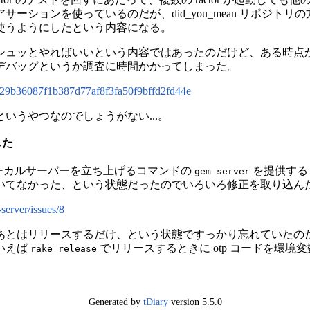
サーションを使っているのだが、did_you_mean リポジト
使うようにしたという内容になる。
シュッとやればいいという内容ではあったのだけど、ある時点
デバッグというか調査に時間かかってしまった。
/f229b36087f1b387d77af8f3fa50f9bffd2fd44e
いうやつなのでしょうがない...。
スした
を使ってローカルサーバーを立ち上げるコマンドの
を提供する ru
gem server
いてなかった、という状態だったのでいろいろ修正を取り込ん
server/issues/8
あとはリリースするだけ、という状態ですっかり忘れていたの
いえば
でリリースするときに otp コードを環境
rake release
Generated by
tDiary
version 5.5.0