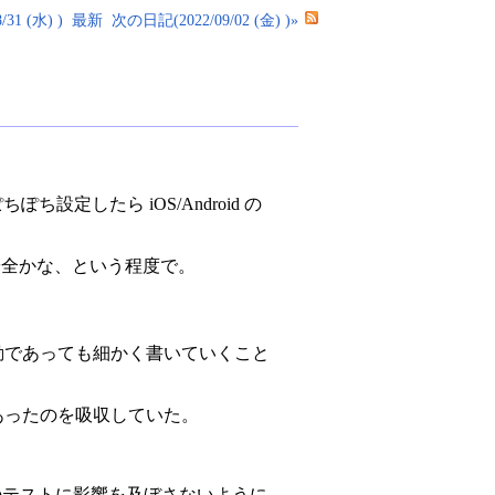
31 (水) )
最新
次の日記(2022/09/02 (金) )»
設定したら iOS/Android の
よりは安全かな、という程度で。
 活動であっても細かく書いていくこと
差異があったのを吸収していた。
しても他のテストに影響を及ぼさないように