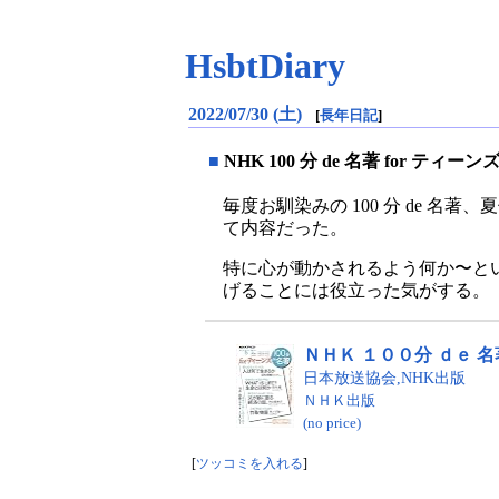
HsbtDiary
2022/07/30 (土)
[
長年日記
]
■
NHK 100 分 de 名著 for ティーン
毎度お馴染みの 100 分 de
て内容だった。
特に心が動かされるよう何か〜と
げることには役立った気がする。
ＮＨＫ １００分 ｄｅ 名著 
日本放送協会,NHK出版
ＮＨＫ出版
(no price)
[
ツッコミを入れる
]