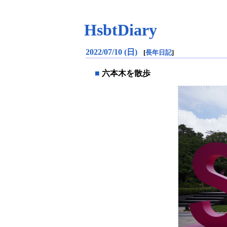
HsbtDiary
2022/07/10 (日)
[
長年日記
]
■
六本木を散歩