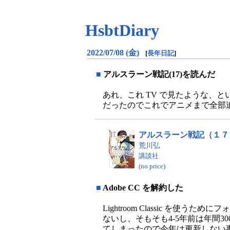
HsbtDiary
2022/07/08 (金)
[
長年日記
]
■
アルスラーン戦記(17)を読んだ
あれ、これ TV で見たような、
だったのでこれでアニメまで全部
アルスラーン戦記（１７）
荒川弘
講談社
(no price)
■
Adobe CC を解約した
Lightroom Classic を
ないし、そもそも4-5年前は年間3
てしまったので今年は更新しない