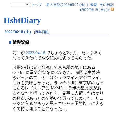
トップ
«前の日記(2022/06/17 (金) )
最新
次の日記
(2022/06/19 (日) )»
HsbtDiary
2022/06/18 (土)
[
長年日記
]
■
散髪記録
前回が
2022-04-16
でちょうど2ヶ月。だいぶ暑く
なってきたのでやや短めに切ってもらった。
散髪の後は妻と合流して東京駅の地下にある
danchu 食堂で定食を食べてきた。前回は生姜焼
きだったので、今回はシュウマイとアジフライ。
これも美味しかった。ランチの後に東京駅の地下
にあるレゴストアに MoMA コラボの星月夜があ
るかな〜と行ってみたら、見事に入荷したばかり
の数点があったので勢いで買ってしまった。リュ
ックに入るだろうと思っていたら予想以上に大き
くて持ち運ぶことになった...。