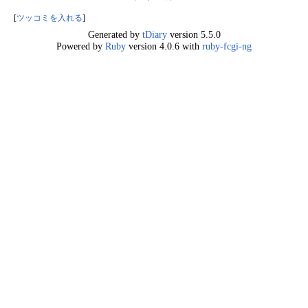
[
ツッコミを入れる
]
Generated by
tDiary
version 5.5.0
Powered by
Ruby
version 4.0.6 with
ruby-fcgi-ng