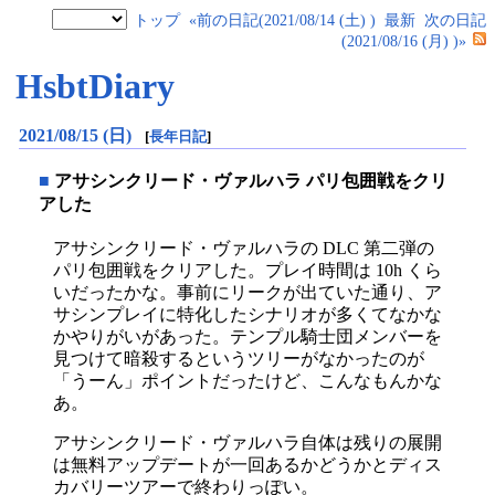
トップ
«前の日記(2021/08/14 (土) )
最新
次の日記
(2021/08/16 (月) )»
HsbtDiary
2021/08/15 (日)
[
長年日記
]
■
アサシンクリード・ヴァルハラ パリ包囲戦をクリ
アした
アサシンクリード・ヴァルハラの DLC 第二弾の
パリ包囲戦をクリアした。プレイ時間は 10h くら
いだったかな。事前にリークが出ていた通り、ア
サシンプレイに特化したシナリオが多くてなかな
かやりがいがあった。テンプル騎士団メンバーを
見つけて暗殺するというツリーがなかったのが
「うーん」ポイントだったけど、こんなもんかな
あ。
アサシンクリード・ヴァルハラ自体は残りの展開
は無料アップデートが一回あるかどうかとディス
カバリーツアーで終わりっぽい。