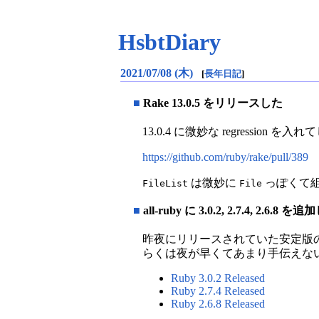
HsbtDiary
2021/07/08 (木)
[
長年日記
]
■
Rake 13.0.5 をリリースした
13.0.4 に微妙な regressio
https://github.com/ruby/rake/pull/389
は微妙に
っぽくて
FileList
File
■
all-ruby に 3.0.2, 2.7.4, 2.6.8 を
昨夜にリリースされていた安定版の新しい
らくは夜が早くてあまり手伝えな
Ruby 3
.
0
.
2 Released
Ruby 2
.
7
.
4 Released
Ruby 2
.
6
.
8 Released