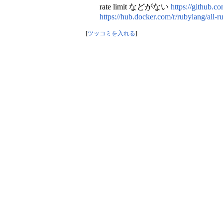
rate limit などがない
https://github.c
https://hub.docker.com/r/rubylang/all-r
[
ツッコミを入れる
]