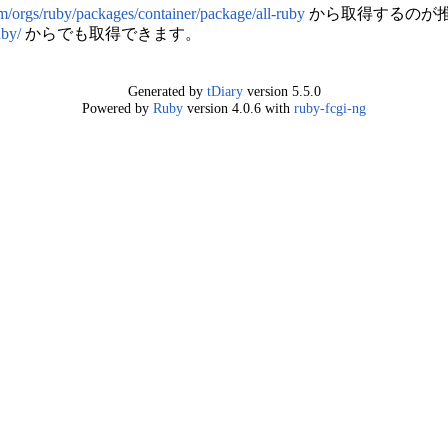
om/orgs/ruby/packages/container/package/all-ruby
から取得するのが
uby/
からでも取得できます。
Generated by
tDiary
version 5.5.0
Powered by
Ruby
version 4.0.6 with
ruby-fcgi-ng