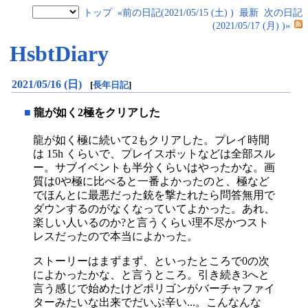
トップ
«前の日記(2021/05/15 (土) )
最新
次の日記
(2021/05/17 (月) )»
HsbtDiary
2021/05/16 (日)
[
長年日記
]
■
龍が如く2極をクリアした
龍が如く極に続いて2もクリアした。プレイ時間
は 15h くらいで、プレイスポットなどは全部スル
ー。サブイベントも半分くらいはやったかな。画
質は0や極に比べると一番よかったのと、極など
でほんとに最悪だった銃を撃たれたら問答無用で
ダウンするのがなくなっていてよかった。あれ、
楽しい人いるのか?と言うくらい理不尽かつスト
レスだったので本当によかった。
ストーリーはまずまず、といったところで0の次
によかったかな、と言うところ。引き続き3へと
言う感じで始めたけどポリゴンがバーチャファイ
ターみたいな出来でだいぶ辛い...。こんなんな