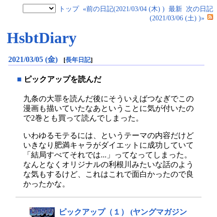
トップ
«前の日記(2021/03/04 (木) )
最新
次の日記
(2021/03/06 (土) )»
HsbtDiary
2021/03/05 (金)
[
長年日記
]
■
ピックアップを読んだ
九条の大罪を読んだ後にそういえばつなぎでこの
漫画も描いていたなあということに気が付いたの
で2巻とも買って読んでしまった。
いわゆるモテるには、というテーマの内容だけど
いきなり肥満キャラがダイエットに成功していて
「結局すべてそれでは...」ってなってしまった。
なんとなくオリジナルの利根川みたいな話のよう
な気もするけど、これはこれで面白かったので良
かったかな。
ピックアップ（１） (ヤングマガジン