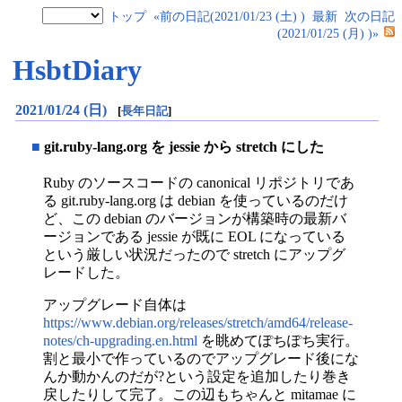
トップ
«前の日記(2021/01/23 (土) )
最新
次の日記
(2021/01/25 (月) )»
HsbtDiary
2021/01/24 (日)
[
長年日記
]
■
git.ruby-lang.org を jessie から stretch にした
Ruby のソースコードの canonical リポジトリであ
る git.ruby-lang.org は debian を使っているのだけ
ど、この debian のバージョンが構築時の最新バ
ージョンである jessie が既に EOL になっている
という厳しい状況だったので stretch にアップグ
レードした。
アップグレード自体は
https://www.debian.org/releases/stretch/amd64/release-
notes/ch-upgrading.en.html
を眺めてぽちぽち実行。
割と最小で作っているのでアップグレード後にな
んか動かんのだが?という設定を追加したり巻き
戻したりして完了。この辺もちゃんと mitamae に