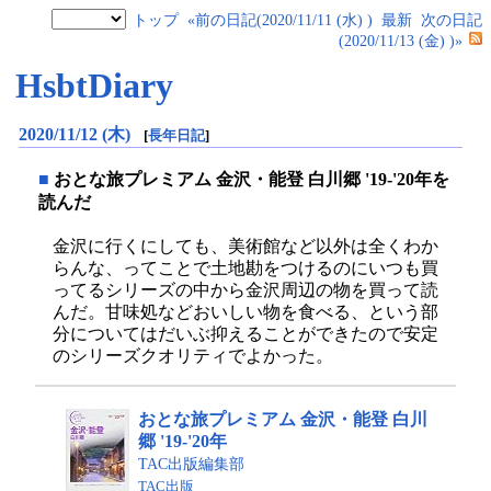
トップ
«前の日記(2020/11/11 (水) )
最新
次の日記
(2020/11/13 (金) )»
HsbtDiary
2020/11/12 (木)
[
長年日記
]
■
おとな旅プレミアム 金沢・能登 白川郷 '19-'20年を
読んだ
金沢に行くにしても、美術館など以外は全くわか
らんな、ってことで土地勘をつけるのにいつも買
ってるシリーズの中から金沢周辺の物を買って読
んだ。甘味処などおいしい物を食べる、という部
分についてはだいぶ抑えることができたので安定
のシリーズクオリティでよかった。
おとな旅プレミアム 金沢・能登 白川
郷 '19-'20年
TAC出版編集部
TAC出版