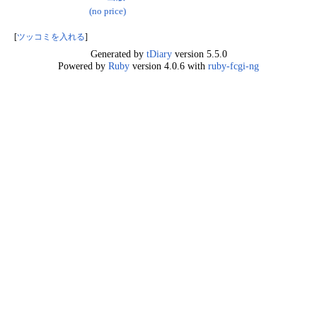
(no price)
[
ツッコミを入れる
]
Generated by
tDiary
version 5.5.0
Powered by
Ruby
version 4.0.6 with
ruby-fcgi-ng