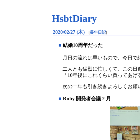
HsbtDiary
2020/02/27 (木)
[
長年日記
]
■
結婚10周年だった
月日の流れは早いもので、今日で結
二人とも猛烈に忙しくて、この日自
「10年後にこれくらい買ってあ
次の十年も引き続きよろしくお願
■
Ruby 開発者会議 2 月