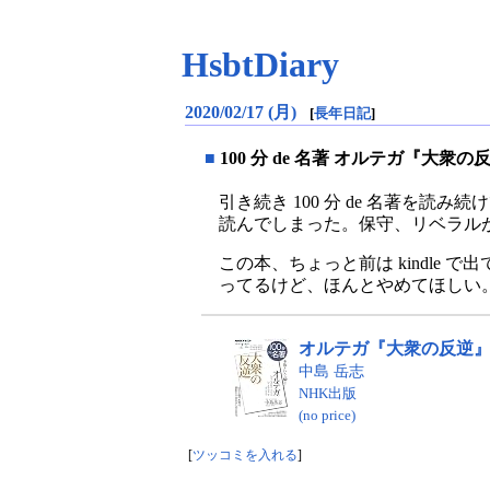
HsbtDiary
2020/02/17 (月)
[
長年日記
]
■
100 分 de 名著 オルテガ『大衆
引き続き 100 分 de 名著
読んでしまった。保守、リベラル
この本、ちょっと前は kindle 
ってるけど、ほんとやめてほしい
オルテガ『大衆の反逆』 2
中島 岳志
NHK出版
(no price)
[
ツッコミを入れる
]