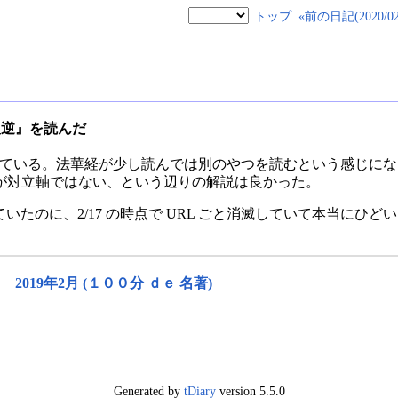
トップ
«前の日記(2020/02/
の反逆』を読んだ
を読み続けている。法華経が少し読んでは別のやつを読むという感じ
が対立軸ではない、という辺りの解説は良かった。
で出ていたのに、2/17 の時点で URL ごと消滅していて本当に
。
019年2月 (１００分 ｄｅ 名著)
Generated by
tDiary
version 5.5.0