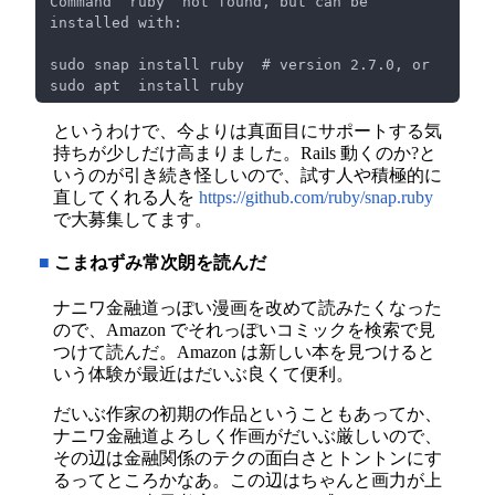
Command ‘ruby’ not found, but can be 
というわけで、今よりは真面目にサポートする気
持ちが少しだけ高まりました。Rails 動くのか?と
いうのが引き続き怪しいので、試す人や積極的に
直してくれる人を
https://github.com/ruby/snap.ruby
で大募集してます。
■
こまねずみ常次朗を読んだ
ナニワ金融道っぽい漫画を改めて読みたくなった
ので、Amazon でそれっぽいコミックを検索で見
つけて読んだ。Amazon は新しい本を見つけると
いう体験が最近はだいぶ良くて便利。
だいぶ作家の初期の作品ということもあってか、
ナニワ金融道よろしく作画がだいぶ厳しいので、
その辺は金融関係のテクの面白さとトントンにす
るってところかなあ。この辺はちゃんと画力が上