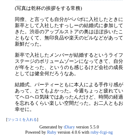
(写真は乾杯の挨拶をする常務)
同僚、と言っても自分がペパボに入社したときに
新卒として入社したすっしーの結婚式に参加して
きた。渋谷のアップルストアの奥はほぼ歩いたこ
ともなくて、無印良品や楽天のビルなどがあって
新鮮だった。
新卒で入社したメンバーが結婚するというライフ
ステージのボリュームゾーンになってきて、自分
が年をとった、というのも感じるけど会社の成長
としては健全何だろうなあ。
結婚式、パーティーともに本人による手作り感が
あって、とてもよかった。今週ちょっと疲れてい
てヘロヘロ気味ではあったんだけど、時間の経過
を忘れるくらい楽しい空間だった。お二人ともお
幸せに。
[
ツッコミを入れる
]
Generated by
tDiary
version 5.5.0
Powered by
Ruby
version 4.0.6 with
ruby-fcgi-ng