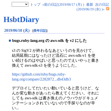
トップ
«前の日記(2019/06/17 (月) )
最新
次の日記
(2019/06/19 (水) )»
HsbtDiary
2019/06/18 (火)
[
長年日記
]
■
bugs.ruby-lang.org の aws-sdk を v2 にした
s3 の SigV2 が終わるなあというのを見かけて、
結局延期にはなったけど流石に aws-sdk-v1 を使
い続けるのはやばいと思ったのでえいやっと書き
換えて aws-sdk-s3 を使うようにした。
https://github.com/ruby/bugs.ruby-
lang.org/compare/2282872...db43db3
デプロイしてだいたい動いていると思うけど、な
んか変な動きがあったら教えてください。それに
しても aws-sdk は書き換えのノウハウがドキュメ
ンテーションされていないので手探りなのが辛
い...