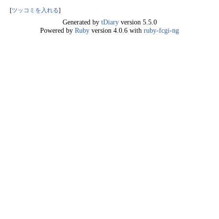
[
ツッコミを入れる
]
Generated by
tDiary
version 5.5.0
Powered by
Ruby
version 4.0.6 with
ruby-fcgi-ng