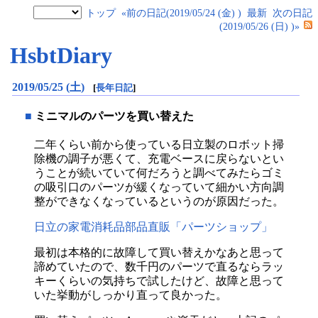
トップ
«前の日記(2019/05/24 (金) )
最新
次の日記
(2019/05/26 (日) )»
HsbtDiary
2019/05/25 (土)
[
長年日記
]
■
ミニマルのパーツを買い替えた
二年くらい前から使っている日立製のロボット掃
除機の調子が悪くて、充電ベースに戻らないとい
うことが続いていて何だろうと調べてみたらゴミ
の吸引口のパーツが緩くなっていて細かい方向調
整ができなくなっているというのが原因だった。
日立の家電消耗品部品直販「パーツショップ」
最初は本格的に故障して買い替えかなあと思って
諦めていたので、数千円のパーツで直るならラッ
キーくらいの気持ちで試したけど、故障と思って
いた挙動がしっかり直って良かった。