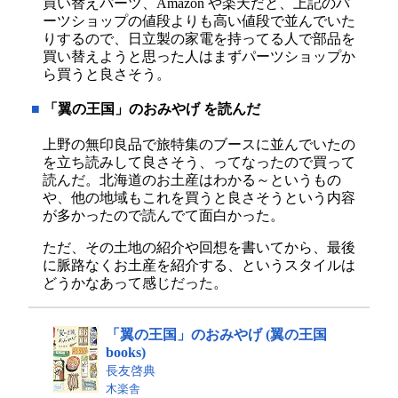
買い替えパーツ、Amazon や楽天だと、上記のパ
ーツショップの値段よりも高い値段で並んでいた
りするので、日立製の家電を持ってる人で部品を
買い替えようと思った人はまずパーツショップか
ら買うと良さそう。
■
「翼の王国」のおみやげ を読んだ
上野の無印良品で旅特集のブースに並んでいたの
を立ち読みして良さそう、ってなったので買って
読んだ。北海道のお土産はわかる～というもの
や、他の地域もこれを買うと良さそうという内容
が多かったので読んでて面白かった。
ただ、その土地の紹介や回想を書いてから、最後
に脈路なくお土産を紹介する、というスタイルは
どうかなあって感じだった。
「翼の王国」のおみやげ (翼の王国
books)
長友啓典
木楽舎