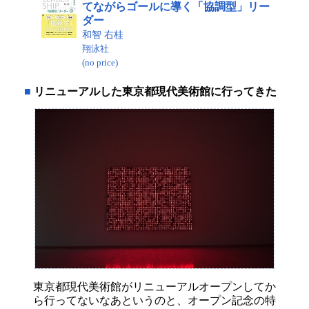
てながらゴールに導く「協調型」リー
ダー
和智 右桂
翔泳社
(no price)
■
リニューアルした東京都現代美術館に行ってきた
東京都現代美術館がリニューアルオープンしてか
ら行ってないなあというのと、オープン記念の特