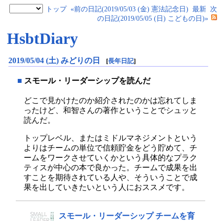
トップ
«前の日記(2019/05/03 (金) 憲法記念日)
最新
次
の日記(2019/05/05 (日) こどもの日)»
HsbtDiary
2019/05/04 (土) みどりの日
[
長年日記
]
■
スモール・リーダーシップを読んだ
どこで見かけたのか紹介されたのかは忘れてしま
ったけど、和智さんの著作ということでシュッと
読んだ。
トップレベル、またはミドルマネジメントという
よりはチームの単位で信頼貯金をどう貯めて、チ
ームをワークさせていくかという具体的なプラク
ティスが中心の本で良かった。チームで成果を出
すことを期待されている人や、そういうことで成
果を出していきたいという人におススメです。
スモール・リーダーシップ チームを育