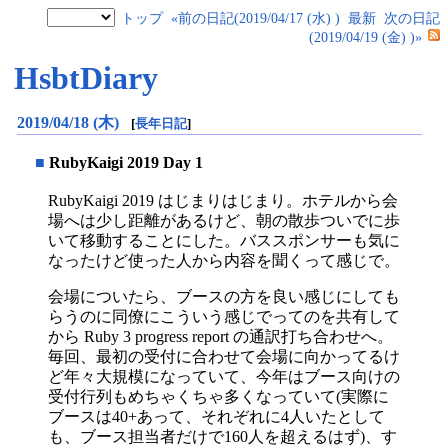
トップ
«前の日記(2019/04/17 (水) )
最新
次の日記
(2019/04/19 (金) )»
HsbtDiary
2019/04/18 (木)
[
長年日記
]
■
RubyKaigi 2019 Day 1
RubyKaigi 2019 はじまりはじまり。ホテルから会
場へは少し距離があるけど、朝の散歩ついでに歩
いて移動することにした。バススポンサーも気に
なったけど使った人から内容を聞くって感じで。
会場についたら、ブースの方を良い感じにしても
らうのに同僚にこういう感じでってのを共有して
から Ruby 3 progress report の通訳打ち合わせへ。
毎回、最初の受付に合わせて会場に向かってるけ
ど年々大規模になっていて、今年はブース向けの
受付行列もめちゃくちゃ多くなっていて(実際に
ブースは40+あって、それぞれに4人いたとして
も、ブース担当者だけで160人を超えるはず)、す