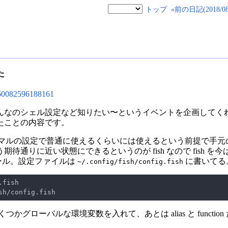
トップ
«前の日記(2018/08/
た
3960082596188161
なのシェル設定など知りたい〜というイベントを企画してくれた
たことの内容です。
 zsh もノーマルの設定で普通に使えるくらいには使えるという前提
待通りに近い状態にできるというのが fish なので fish を
ール。設定ファイルは
に書いてる
~/.config/fish/config.fish
つかグローバルな環境変数を入れて、あとは alias と function だ