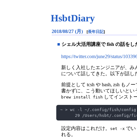
HsbtDiary
2018/08/27 (月)
[
長年日記
]
■
シェル大活用講座で fish の話をし
https://twitter.com/june29/status/103
新しく入社したエンジニアが、みん
について話してきた。以下が話し
前提として tcsh や bash,
書かずに、こう動いてほしいという期
してインスト
brew install fish
設定内容はこれだけ。
でいく
set -x
れる。