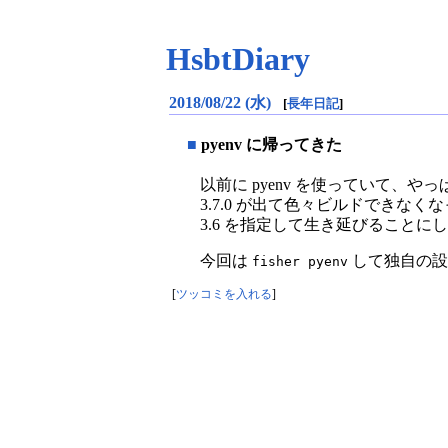
HsbtDiary
2018/08/22 (水)
[
長年日記
]
■
pyenv に帰ってきた
以前に pyenv を使っていて、やっぱ 
3.7.0 が出て色々ビルドできなく
3.6 を指定して生き延びることに
今回は
して独自の設
fisher pyenv
[
ツッコミを入れる
]