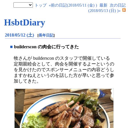
トップ
«前の日記(2018/05/11 (金) )
最新
次の日記
(2018/05/13 (日) )»
HsbtDiary
2018/05/12 (土)
[
長年日記
]
■
builderscon の肉会に行ってきた
牧さんが builderscon のスタッフで開催している
定期親睦会として、肉会を開催するよーというの
を見かけたのでスポンサーメニューの内容どうし
ますかねえというのを話した方が早いと思って参
加してきた。