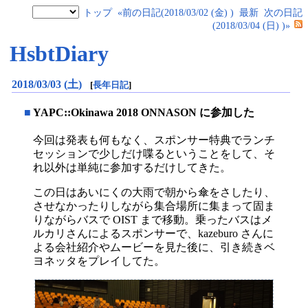
トップ
«前の日記(2018/03/02 (金) )
最新
次の日記
(2018/03/04 (日) )»
HsbtDiary
2018/03/03 (土)
[
長年日記
]
■
YAPC::Okinawa 2018 ONNASON に参加した
今回は発表も何もなく、スポンサー特典でランチ
セッションで少しだけ喋るということをして、そ
れ以外は単純に参加するだけしてきた。
この日はあいにくの大雨で朝から傘をさしたり、
させなかったりしながら集合場所に集まって固ま
りながらバスで OIST まで移動。乗ったバスはメ
ルカリさんによるスポンサーで、kazeburo さんに
よる会社紹介やムービーを見た後に、引き続きベ
ヨネッタをプレイしてた。