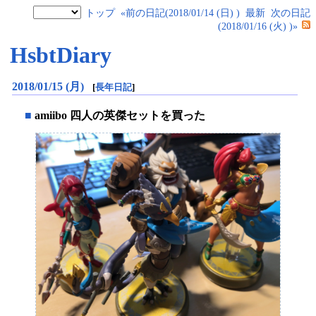
トップ
«前の日記(2018/01/14 (日) )
最新
次の日記
(2018/01/16 (火) )»
HsbtDiary
2018/01/15 (月)
[
長年日記
]
■
amiibo 四人の英傑セットを買った