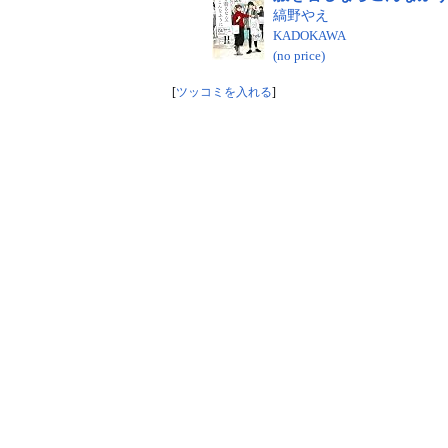
縞野やえ
KADOKAWA
(no price)
[
ツッコミを入れる
]