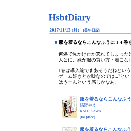
HsbtDiary
2017/11/13 (月)
[
長年日記
]
■
服を着るならこんなふうに 1-4 巻
何処で見かけたか忘れてしまった
人公に、妹が服の買い方・着こな
1巻は導入編でまあそうだねという
ゲーム好きとか嘘なのでは...?
はうーんという感じかなあ。
服を着るならこんなふうに
縞野やえ
KADOKAWA
(no price)
服を着るならこんなふうに