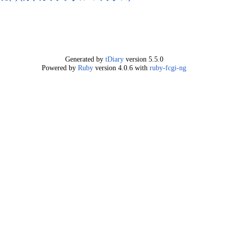
Generated by
tDiary
version 5.5.0
Powered by
Ruby
version 4.0.6 with
ruby-fcgi-ng